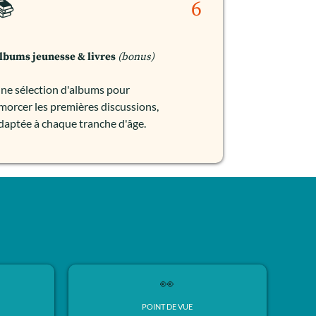
📚
6
lbums jeunesse & livres
(bonus)
ne sélection d'albums pour
morcer les premières discussions,
daptée à chaque tranche d'âge.
👀
POINT DE VUE