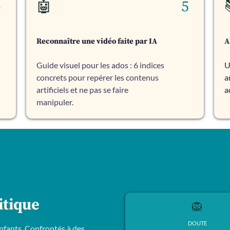
4
🤖
5
Reconnaître une vidéo faite par IA
A
Guide visuel pour les ados : 6 indices
U
concrets pour repérer les contenus
a
artificiels et ne pas se faire
a
manipuler.
itique
🦁
DOUTE
enfants. Confrontés à des